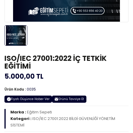
ISO/IEC 27001:2022 İÇ TETKİK
EĞİTİMİ
5.000,00 TL
Ürün Kodu :
0035
Fiyatı Düşünce Haber Ver
Ürünü Tavsiye Et
Marka :
Eğitim Sepeti
Kategori :
ISO/IEC 27001:2022 BİLGİ GÜVENLİĞİ YÖNETİM
SİSTEMİ