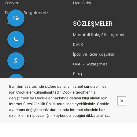
Kariyer
Üye Girişi
Teşekkür Belgelerimiz
SÖZLEŞMELER
İletişim
Mesafeli Satış Sözleşmesi
KVKK
İptal ve İade Koşulları
Üyelik Sözleşmesi
Blog
Bu internet sitesinde sizlere daha iyi hizmet sunulabilmesi
için Cookieler kullanılmaktadır. Cookie tercihlerinizi
BIZI TAKIP EDIN
değiştirmek ve Cookieler hakkında detaylı bilgi almak için
İnternet Sitesi Gizlilik Politikası’nı inceleyebilirsiniz. Cookie
ayarlarını değiştirmeniz durumunda internet sitesinin bazı
özelliklerinin işlevselliğini kaybedebileceğini dikkate alınız.
Bu site,
PobolEti®
Entegre E-ticaret Sistemi ile hazırlanmıştır.