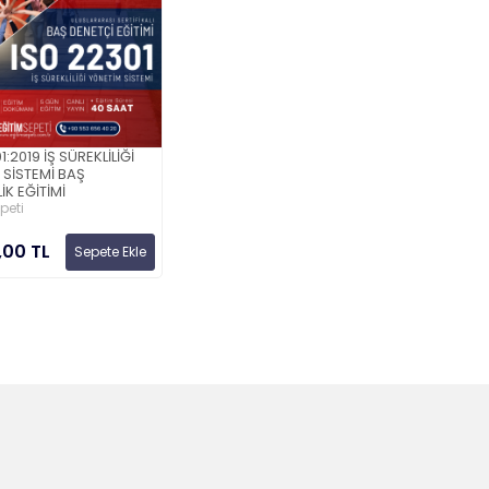
1:2019 İŞ SÜREKLİLİĞİ
 SİSTEMİ BAŞ
İK EĞİTİMİ
peti
,00 TL
Sepete Ekle