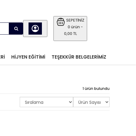
SEPETİNİZ
0 ürün -
0,00 TL
RI
HIJYEN EĞITIMI
TEŞEKKÜR BELGELERIMIZ
1 ürün bulundu