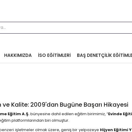
HAKKIMIZDA
İSO EĞITIMLERI
BAŞ DENETÇILIK EĞITIMLE
 ve Kalite: 2009'dan Bugüne Başarı Hikayesi
me Eğitim A.Ş.
bünyesine dahil edilen eğitim birimimiz, “
Evinde Eğit
eğitim platformlarından biri olmuştur.
benzeri işletmeler olmak üzere, geniş bir yelpazeye
Hijyen Eğitimi 