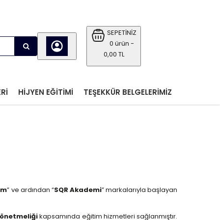
SEPETİNİZ
0 ürün -
0,00 TL
RI
HIJYEN EĞITIMI
TEŞEKKÜR BELGELERIMIZ
im
” ve ardından “
SQR Akademi
” markalarıyla başlayan
Yönetmeliği
kapsamında eğitim hizmetleri sağlanmıştır.