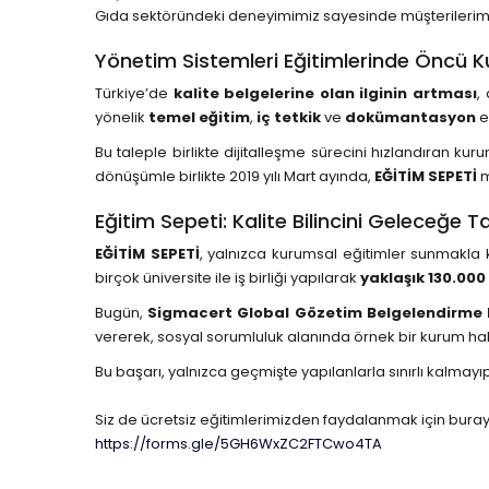
Gıda sektöründeki deneyimimiz sayesinde müşterilerimize
Yönetim Sistemleri Eğitimlerinde Öncü 
Türkiye’de
kalite belgelerine olan ilginin artması
,
yönelik
temel eğitim
,
iç tetkik
ve
dokümantasyon
e
Bu taleple birlikte dijitalleşme sürecini hızlandıran ku
dönüşümle birlikte 2019 yılı Mart ayında,
EĞİTİM SEPETİ
m
Eğitim Sepeti: Kalite Bilincini Geleceğe 
EĞİTİM SEPETİ
, yalnızca kurumsal eğitimler sunmakl
birçok üniversite ile iş birliği yapılarak
yaklaşık 130.000
Bugün,
Sigmacert Global Gözetim Belgelendirme E
vererek, sosyal sorumluluk alanında örnek bir kurum hali
Bu başarı, yalnızca geçmişte yapılanlarla sınırlı kalma
Siz de ücretsiz eğitimlerimizden faydalanmak için buraya
https://forms.gle/5GH6WxZC2FTCwo4TA