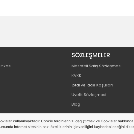
SÖZLEŞMELER
itikası
Mesafeli Satış Sözleşmesi
KVKK
İptal ve İade Koşulları
Üyelik Sözleşmesi
Blog
okieler kullanılmaktadır. Cookie tercihlerinizi değiştirmek ve Cookieler hakkında de
rumunda internet sitesinin bazı özelliklerinin işlevselliğini kaybedebileceğini dikka
Bu site,
PobolEti®
Entegre E-ticaret Sistemi ile hazırlanmıştır.