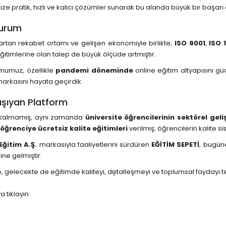
 pratik, hızlı ve kalıcı çözümler sunarak bu alanda büyük bir başarı e
Kurum
 artan rekabet ortamı ve gelişen ekonomiyle birlikte;
ISO 9001
,
ISO 
ğitimlerine olan talep de büyük ölçüde artmıştır.
rumumuz, özellikle
pandemi döneminde
online eğitim altyapısını gü
arkasını hayata geçirdik.
Taşıyan Platform
a kalmamış, aynı zamanda
üniversite öğrencilerinin sektörel gel
 öğrenciye
ücretsiz kalite eğitimleri
verilmiş; öğrencilerin kalite s
ğitim A.Ş.
markasıyla faaliyetlerini sürdüren
EĞİTİM SEPETİ
, bugü
ne gelmiştir.
yıp, gelecekte de eğitimde kaliteyi, dijitalleşmeyi ve toplumsal fayd
 tıklayın