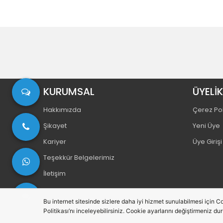
KURUMSAL
ÜYELİK
Hakkımızda
Çerez Pol
Şikayet
Yeni Üye
Kariyer
Üye Girişi
Teşekkür Belgelerimiz
İletişim
Bu internet sitesinde sizlere daha iyi hizmet sunulabilmesi için Co
Politikası’nı inceleyebilirsiniz. Cookie ayarlarını değiştirmeniz du