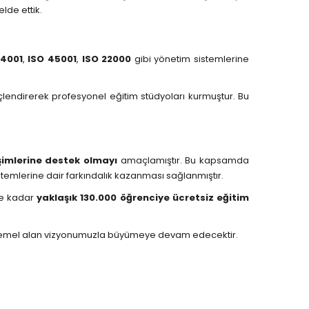
lde ettik.
14001
,
ISO 45001
,
ISO 22000
gibi yönetim sistemlerine
çlendirerek profesyonel eğitim stüdyoları kurmuştur. Bu
işimlerine destek olmayı
amaçlamıştır. Bu kapsamda
istemlerine dair farkındalık kazanması sağlanmıştır.
ne kadar
yaklaşık 130.000 öğrenciye ücretsiz eğitim
ayı temel alan vizyonumuzla büyümeye devam edecektir.