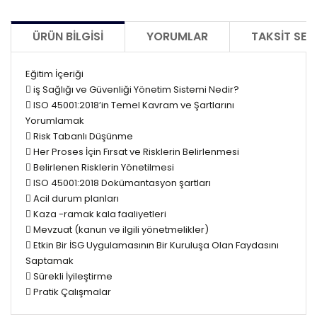
ÜRÜN BILGISI
YORUMLAR
TAKSIT SEÇ
Eğitim İçeriği
 iş Sağlığı ve Güvenliği Yönetim Sistemi Nedir?
 ISO 45001:2018’in Temel Kavram ve Şartlarını
Yorumlamak
 Risk Tabanlı Düşünme
 Her Proses İçin Fırsat ve Risklerin Belirlenmesi
 Belirlenen Risklerin Yönetilmesi
 ISO 45001:2018 Dokümantasyon şartları
 Acil durum planları
 Kaza -ramak kala faaliyetleri
 Mevzuat (kanun ve ilgili yönetmelikler)
 Etkin Bir İSG Uygulamasının Bir Kuruluşa Olan Faydasını
Saptamak
 Sürekli İyileştirme
 Pratik Çalışmalar